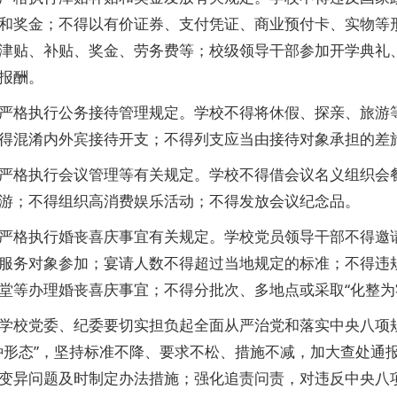
和奖金；不得以有价证券、支付凭证、商业预付卡、实物等
津贴、补贴、奖金、劳务费等；校级领导干部参加开学典礼
报酬。
格执行公务接待管理规定。学校不得将休假、探亲、旅游等
得混淆内外宾接待开支；不得列支应当由接待对象承担的差
格执行会议管理等有关规定。学校不得借会议名义组织会餐
游；不得组织高消费娱乐活动；不得发放会议纪念品。
格执行婚丧喜庆事宜有关规定。学校党员领导干部不得邀请
服务对象参加；宴请人数不得超过当地规定的标准；不得违
堂等办理婚丧喜庆事宜；不得分批次、多地点或采取“化整为
校党委、纪委要切实担负起全面从严治党和落实中央八项规
种形态”，坚持标准不降、要求不松、措施不减，加大查处通
变异问题及时制定办法措施；强化追责问责，对违反中央八