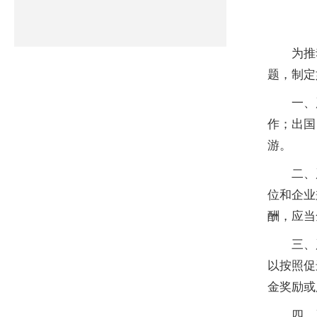
为推动
题，制定
一、严
作；出国
游。
二、严
位和企业
酬，应当
三、严
以按照促
金奖励或
四、严