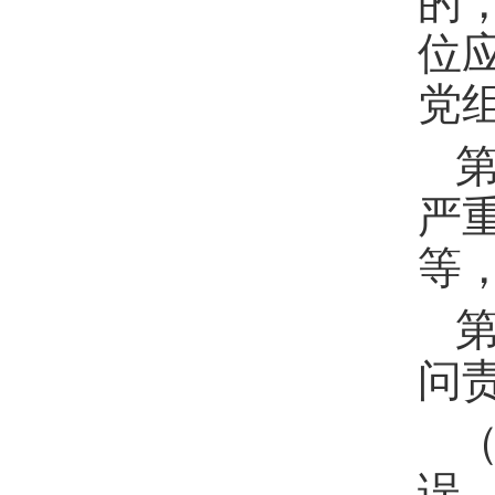
的
位
党
严
等
问
误