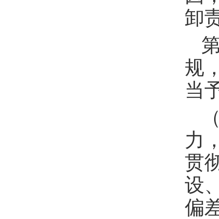
卸
规
当
（
力
贯
设
偏