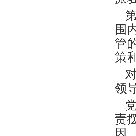
围
管
策
领
责
因