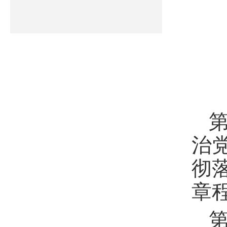
治
彻
章