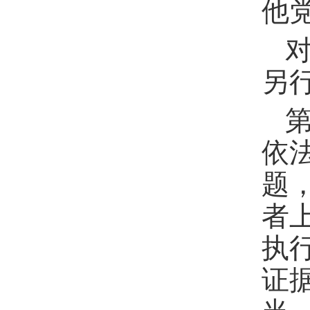
他
另
依
题
者
执
证