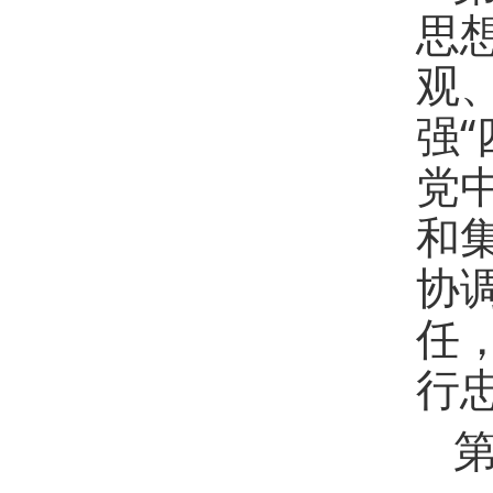
思
观
强
党
和
协
任
行