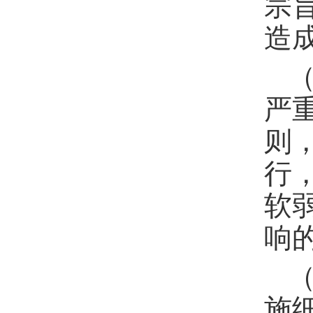
宗
造
严
则
行
软
响
施