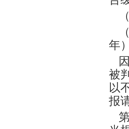
年
被
以
报