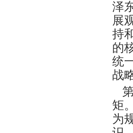
泽
展
持
的
统
战
矩
为
识