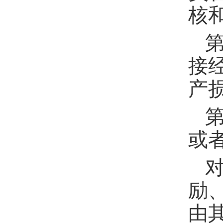
核
接
产
或
励
由