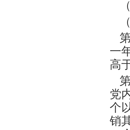
一
高
党
个
销