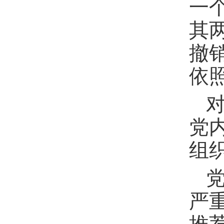
一
其
撤
依
党
组
严
推