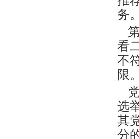
务
看
不
限
选
其
分