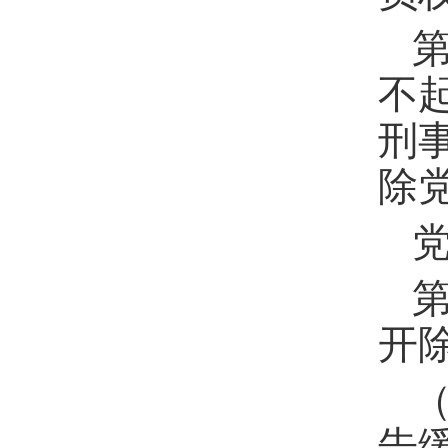
不
刑
除
开
告