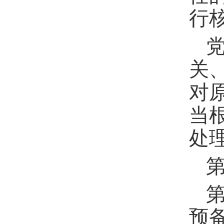
行
关
对
当
处
预