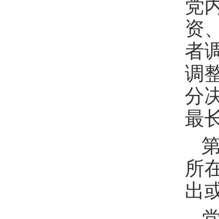
党
资
者
调
分
最
所
出