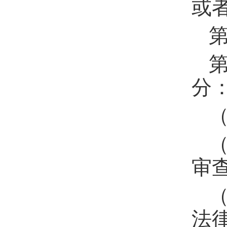
或
分
审
法