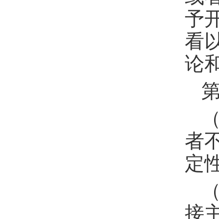
予
看
论
者
定
接