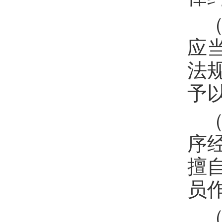
应
法
予
序
擅
员