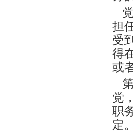
担
受
得
或
党
职
定