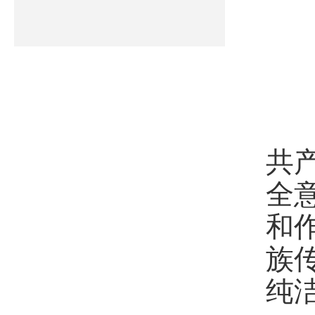
中
共
全
和
族
纯