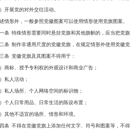
）开展党的对外交往活动。
述情形外，一般参照党徽图案可以使用情形使用党旗图案。
一条 特殊情形需要同时悬挂党旗和其他旗帜的，应当把党
二条 制作非通用尺度的党徽党旗，在规定情形外使用党徽
三条 党徽党旗及其图案不得用于：
）商标、授予专利权的外观设计和商业广告；
）私人活动；
）私人场所、个人网络空间的标识物；
）个人日常用品、日常生活的陈设布置；
）其他不适宜的场所、情形和环境。
四条 不得在党徽党旗上添加任何文字、符号和图案等，不