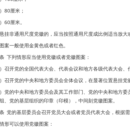
）80厘米；
）60厘米。
悬挂非通用尺度党徽的，应当按照通用尺度成比例适当放大
图案一般使用金黄色或者红色。
条 下列情形应当使用党徽或者党徽图案：
）召开党的全国代表大会、代表会议和地方各级代表大会、
）召开党的中央和地方委员会全体会议，在显著位置悬挂党
）党的中央和地方委员会及其工作部门、党的中央和地方委
组、党的基层组织的印章（印模），中间刻党徽图案。
条 党的基层委员会召开党员大会或者党员代表大会，根据
情形可以使用党徽图案：