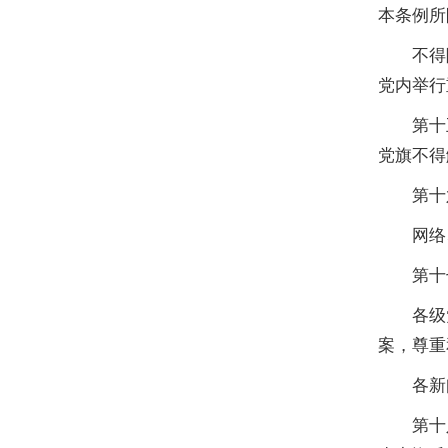
本条例所
不得
党内举行
第十
党旗不得
第十
网络
第十
各级
案，尊重
各新
第十