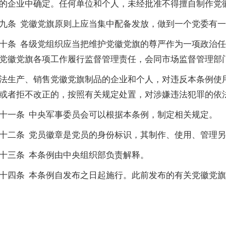
的企业中确定。任何单位和个人，未经批准不得擅自制作党
九条 党徽党旗原则上应当集中配备发放，做到一个党委有
十条 各级党组织应当把维护党徽党旗的尊严作为一项政治
党徽党旗各项工作履行监督管理责任，会同市场监督管理部
法生产、销售党徽党旗制品的企业和个人，对违反本条例使
或者拒不改正的，按照有关规定处置，对涉嫌违法犯罪的依
十一条 中央军事委员会可以根据本条例，制定相关规定。
十二条 党员徽章是党员的身份标识，其制作、使用、管理
十三条 本条例由中央组织部负责解释。
十四条 本条例自发布之日起施行。此前发布的有关党徽党