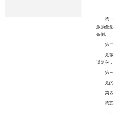
第一
激励全党
条例。
第二
党徽
谋复兴，
第三
党的
第四
第五
（一