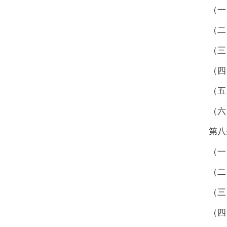
（一
（二
（三
（四
（五
（六
第八
（一
（二
（三
（四