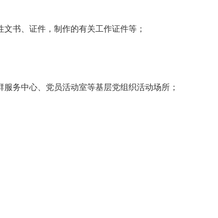
性文书、证件，制作的有关工作证件等；
群服务中心、党员活动室等基层党组织活动场所；