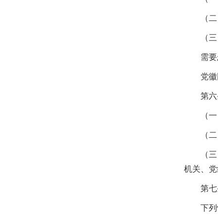
（二
（三
需要
党徽
第六
（一
（二
（三
机关、党
第七
下列