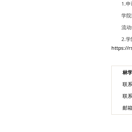
1.
学院
流动
2.
https:/
林
联
联系
邮箱：