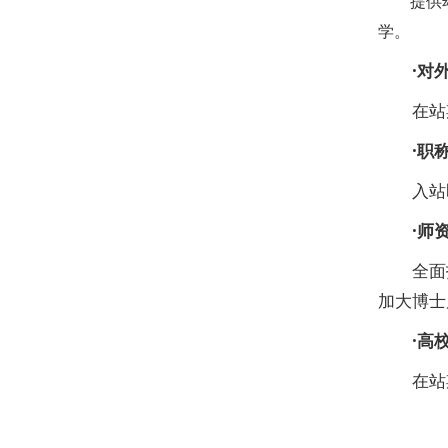
提供
学。
·对
在站
·职
入站
·师
全面
加大博士
·高
在站