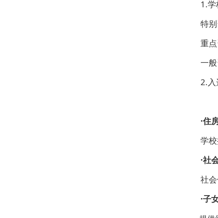
1.
特别
重点
一般
2.
·住
学校
·社
社会
·子