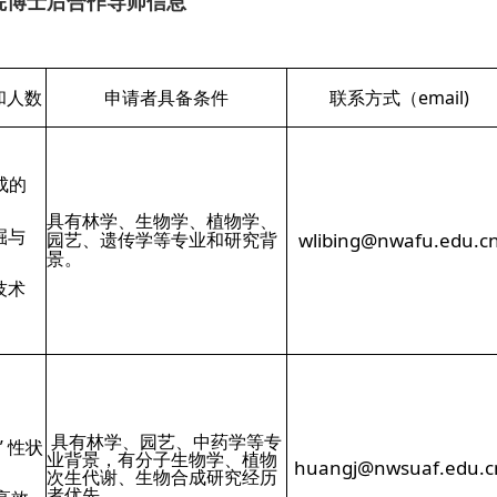
院博士后合作导师信息
和人数
申请者具备条件
联系方式（email)
成的
具有林学、生物学、植物学、
掘与
园艺、遗传学等专业和研究背
wlibing@nwafu.edu.c
景。
技术
具有林学、园艺、中药学等专
” 性状
业背景，有分子生物学、植物
huangj@nwsuaf.edu.c
次生代谢、生物合成研究经历
者优先。