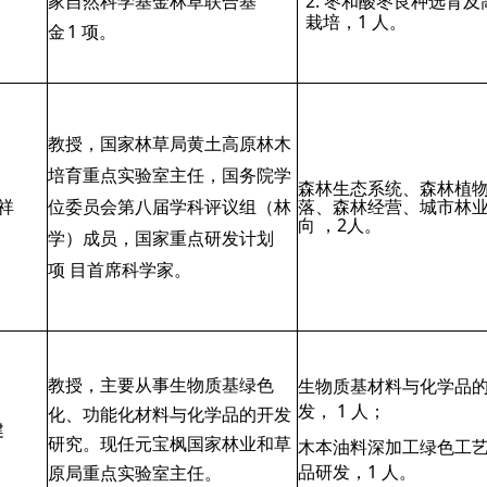
家自然科学基金林草联合基
2. 枣和酸枣良种选育及
栽培，1 人。
金
1 项。
教授，国家林草局黄土高原林木
培育重点实验室主任，国务院学
森林生态系统、森林植
祥
位委员会第八
届学科评议组（林
落、森林经营、城市林
向 ，2人。
学）成员，国家重点研发计划
项 目首席科学家。
教授，主要从事生物质基绿色
生物质基材料与化学品
发， 1 人；
化、功能化材料与化学品的开发
健
研究。现任元宝枫国家林业和草
木本油料深加工绿色工
品研发，1 人。
原局重点实验室主任。