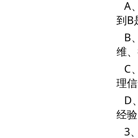
A
到
B
B
维、
C
理信
D
经验
3