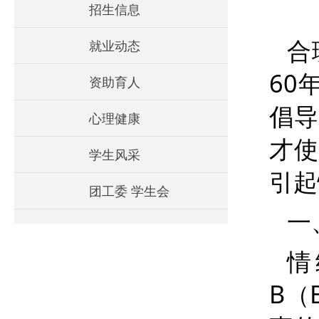
招生信息
合
就业动态
60
资助育人
倡导
心理健康
才使
学生风采
引起
团工委 学生会
一
情
B
（