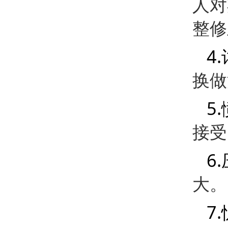
人对
整修
4.
换做
5.
接受
6.
大。
7.