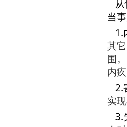
从
当事
1.
其它
围。
内疚
2.
实现
3.