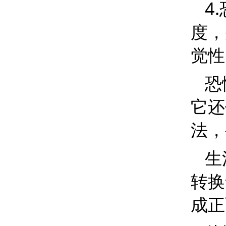
4.
度，
觉性
恐
它还
法，
生
转换
成