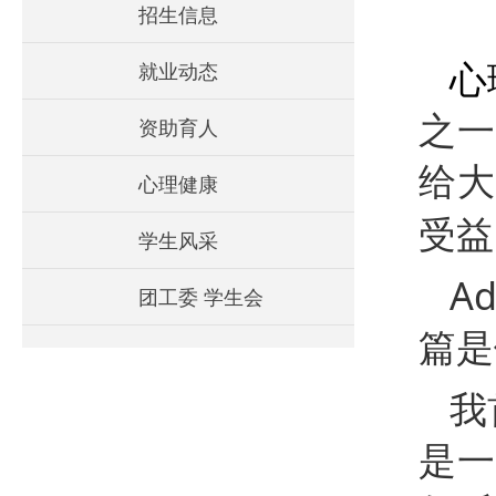
招生信息
心
就业动态
之一
资助育人
给大
心理健康
受益
学生风采
Ad
团工委 学生会
篇是
我
是一