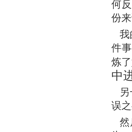
何反
份来
我
件事
炼了
中
另
误之
然