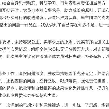
，结合自身思想动态、科研学习、日常表现与责任担当等方
相互批评时，党员们本着实事求是、助力成长的原则，开诚
提出务实可行的改进建议，营造出严肃认真、民主团结的党
们指出的问题一针见血，我认识到了自己存在许多不足，进一
作要求，秉持客观公正、实事求是的原则，扎实有序推进民
发挥等实际情况，组织全体党员以无记名投票方式，对支部
次。此次民主评议旨在激励全体党员对标先进、补齐短板，
筹备工作、查摆问题深度、整改举措等给予充分肯定，并结
机，正视查摆的问题，立行立改、狠抓落实，强化责任担当
新的起点，把批评和自我批评的成果转化为锤炼作风、提升
建设和发展贡献更多智慧和力量。
了一次深刻的思想洗礼和党性锻炼，进一步统一了思想、增