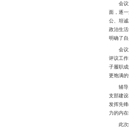
会议
面，逐一
公、坦诚
政治生活
明确了自
会议
评议工作
子履职成
更饱满的
辅导
支部建设
发挥先锋
力的内在
此次