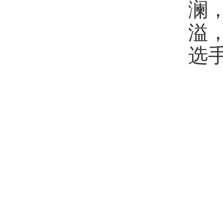
澜
溢
选