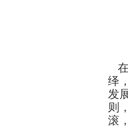
绎
发
则
滚