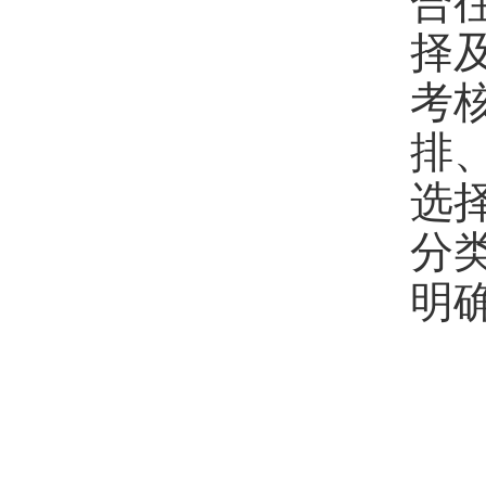
合
择
考
排
选
分
明