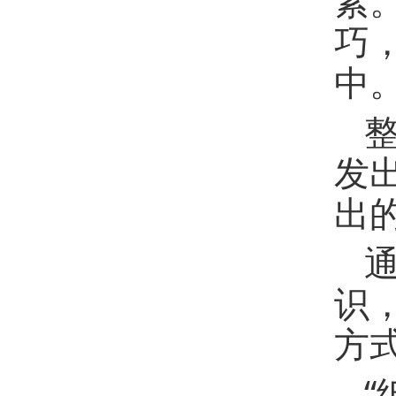
素
巧
中
发
出
识
方