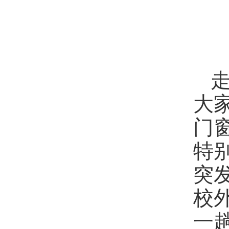
走
大
门
特
突
校
一