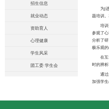
招生信息
为J
就业动态
题培训。
培训
资助育人
参观了心
分析了研
心理健康
极乐观的
学生风采
在互
时的辨析
团工委 学生会
通过
加强学生