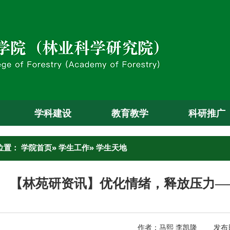
学科建设
教育教学
科研推广
位置：
学院首页
»
学生工作
» 学生天地
【林苑研资讯】优化情绪，释放压力—
作者：马熙 李凯隆 发布日期