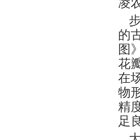
凌
的
图
花
在
物
精
足