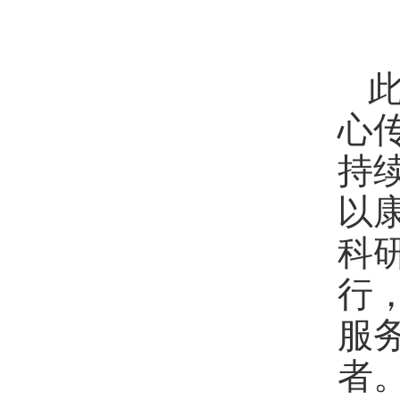
心
持
以
科
行
服
者