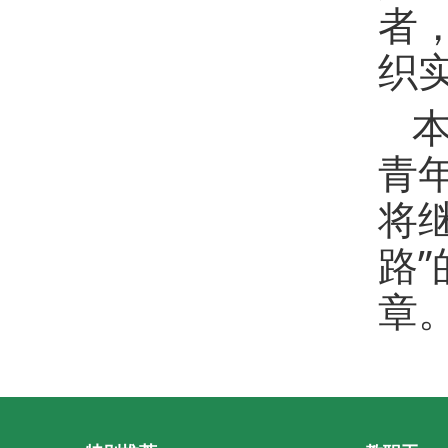
者
织
青
将
路
章