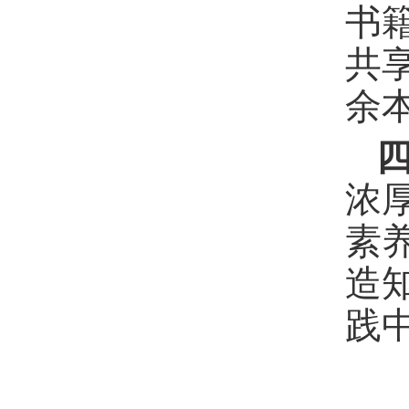
书
共
余
浓
素
造
践