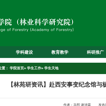
学科建设
教育教学
科研推广
位置：
学院首页
»
学生工作
» 学生天地
【林苑研资讯】赴西安事变纪念馆与
作者：马熙 谢沛霖 发布日期