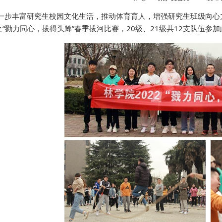
一步丰富研究生校园文化生活，推动体育育人，增强研究生班级向心
“勠力同心，拔得头筹”春季拔河比赛，20级、21级共12支队伍参