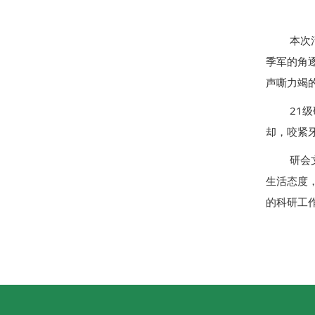
本次
季军的角
声嘶力竭
21
却，咬紧
研会
生活态度
的科研工作