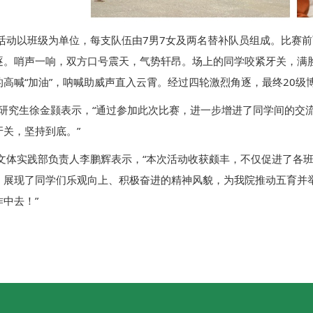
活动以班级为单位，每支队伍由7男7女及两名替补队员组成。比赛
逐。哨声一响，双方口号震天，气势轩昂。场上的同学咬紧牙关，满脸
的高喊“加油”，呐喊助威声直入云霄。经过四轮激烈角逐，最终20级
级研究生徐金颢表示，“通过参加此次比赛，进一步增进了同学间的交
牙关，坚持到底。”
文体实践部负责人李鹏辉表示，“本次活动收获颇丰，不仅促进了各
，展现了同学们乐观向上、积极奋进的精神风貌，为我院推动五育并
中去！”