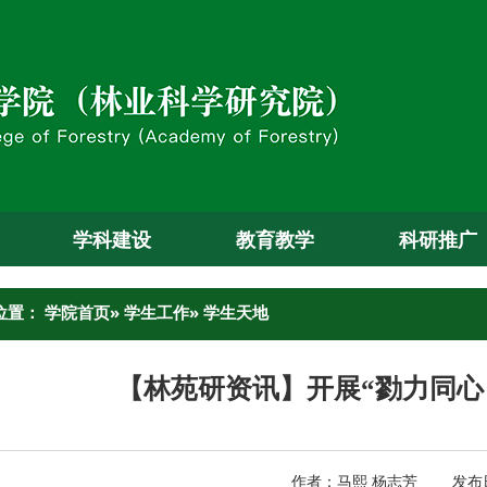
学科建设
教育教学
科研推广
位置：
学院首页
»
学生工作
» 学生天地
【林苑研资讯】开展“勠力同心
作者：马熙 杨志芳 发布日期