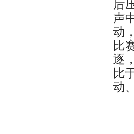
后
声
动
比
逐
比
动