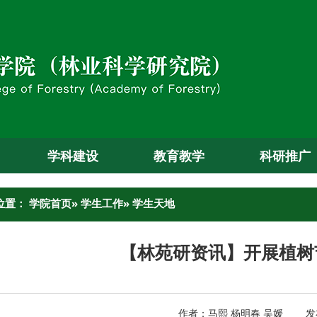
学科建设
教育教学
科研推广
位置：
学院首页
»
学生工作
» 学生天地
【林苑研资讯】开展植树
作者：马熙 杨明春 吴媛 发布日