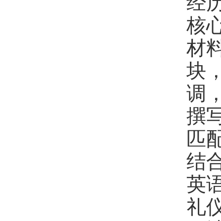
经
核
材
块
调
撰
匹
结
英
礼