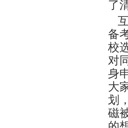
了
备
校
对
身
大
划
磁
的