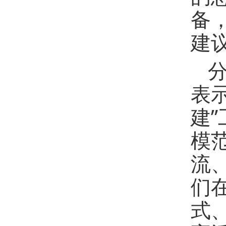
备
建
表
建
模
流
们
式