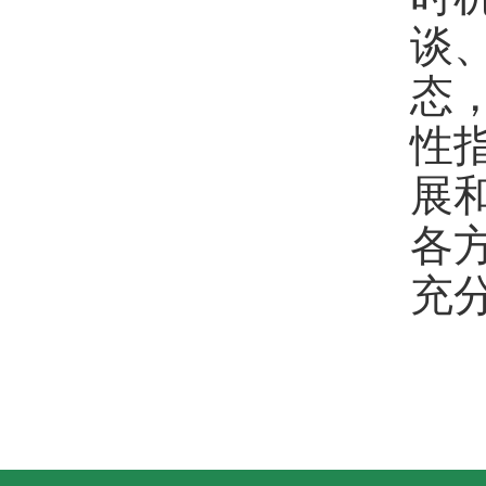
谈
态
性
展
各
充