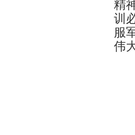
精
训
服
伟