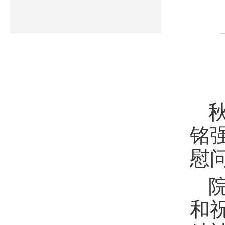
铭
慰
和