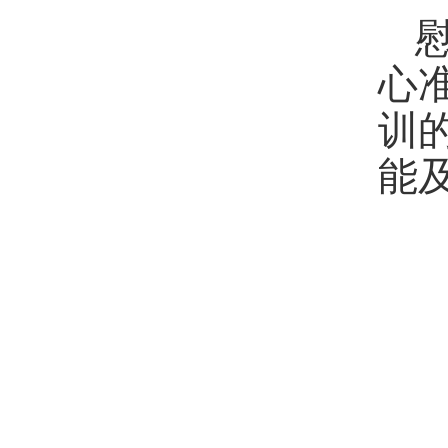
心
训
能