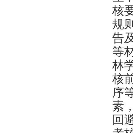
核
规
告
等
林
核
序
素
回