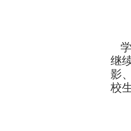
继
影
校