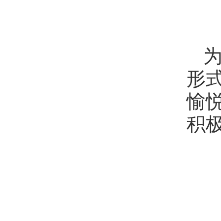
形
愉
积