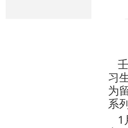
习
为
系
1