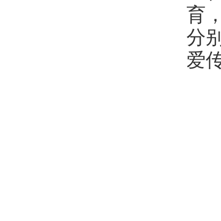
育
分
爱