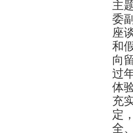
主
委
座
和
向
过
体
充
定
全