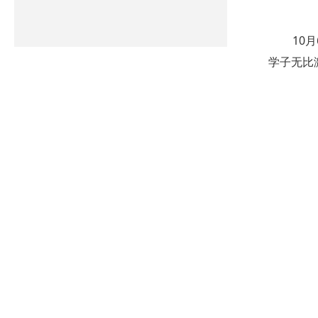
10
学子无比