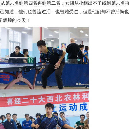
团从第六名到第四名再到第二名，女团从小组出不了线到第六名
自己知道，他们也曾流过泪，也曾难受过，但是他们却不曾后悔也
了辉煌的今天！