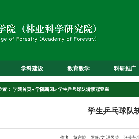
学科建设
教育教学
科研推广
位置：
学院首页
»
学院新闻
» 学生乒乓球队斩获冠亚军
学生乒乓球队
作者：黄东旋、罗杨/文 冯昱荣、张莹莹/