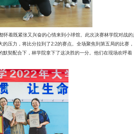
都怀着既紧张又兴奋的心情来到小球馆。此次决赛林学院对战的
的压力，将比分拉到了2:2的赛点。全场聚焦到第五局的比赛，
的默契配合下，林学院拿下了这决胜的一分。他们在现场欢呼着