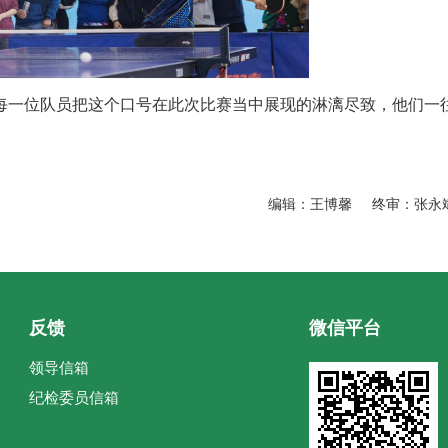
的每一位队员把这个口号在此次比赛当中展现的淋漓尽致，他们一
编辑：王博馨 终审：张永
反馈
微信平台
领导信箱
纪检委员信箱