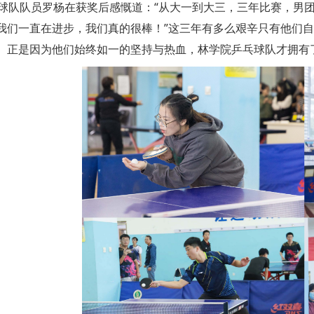
球队队员罗杨在获奖后感慨道：“从大一到大三，三年比赛，男
我们一直在进步，我们真的很棒！”这三年有多么艰辛只有他们
。正是因为他们始终如一的坚持与热血，林学院乒乓球队才拥有