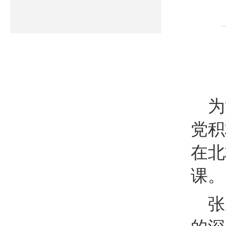
为
党积
在北
课。
张