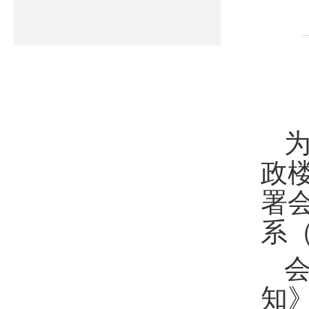
政
署
系
知