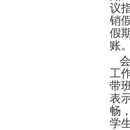
议
销
假
账
工
带
表
畅
学