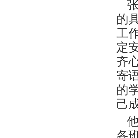
的
工
定
齐
寄
的
己
各