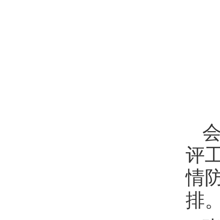
会
评
情
排