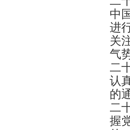
二
中
进
关
气
二
认
的
二
握