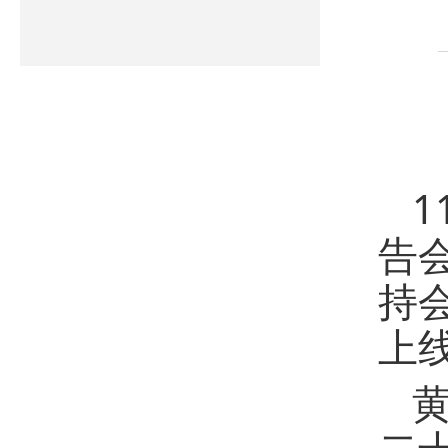
告
持
上