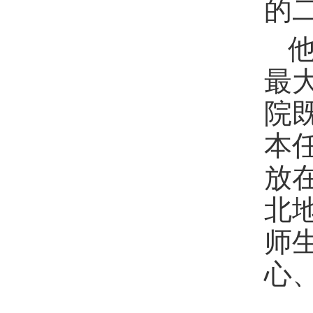
的
最
院
本
放
北
师
心