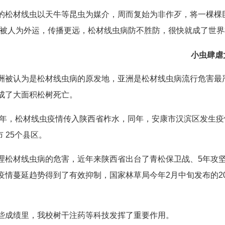
的松材线虫以天牛等昆虫为媒介，周而复始为非作歹，将一棵棵
心被人为外运，传播更远，松材线虫病防不胜防，很快就成了世
小虫肆虐
洲被认为是松材线虫病的原发地，亚洲是松材线虫病流行危害最严
成了大面积松树死亡。
09年，松材线虫疫情传入陕西省柞水，同年，安康市汉滨区发生疫
市 25个县区。
理松材线虫病的危害，近年来陕西省出台了青松保卫战、5年攻
疫情蔓延趋势得到了有效抑制，国家林草局今年2月中旬发布的202
些成绩里，我校树干注药等科技发挥了重要作用。