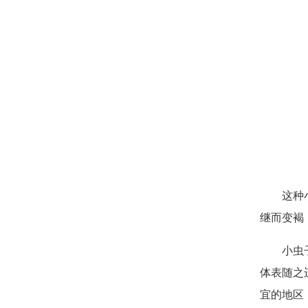
这种
继而变褐
小虫
体表随之
宜的地区