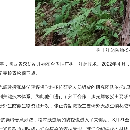
树干注药防治松
18年，陕西省森防站开始在全省推广树干注药技术。2022年４
了秦岭青松保卫战。
光辉教授和林学院森保学科多位研究人员组成的研究团队依托试
制关键技术体系。为此他们进行了分工合作：唐光辉教授主要研
研究生防微生物资源开发，张正青副教授主要研究天敌生物花绒
份的秦岭春意渐浓，松材线虫病的防控也进入了关键期。3月21
唐光辉教授团队成员们向与会的森林管理干部们介绍学校松材线