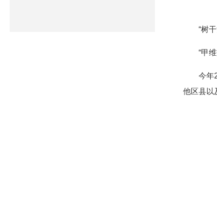
“树
“甲
今年
他区县以