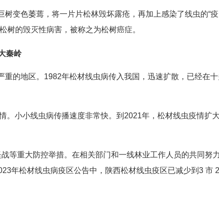
巨树变色萎蔫，将一片片松林毁坏露疮，再加上感染了线虫的“疫
界松树的毁灭性病害，被称之为松树癌症。
大秦岭
重的地区。1982年松材线虫病传入我国，迅速扩散，已经在十
情。小小线虫病传播速度非常快。到2021年，松材线虫疫情扩
坚战等重大防控举措。在相关部门和一线林业工作人员的共同努
3年松材线虫病疫区公告中，陕西松材线虫疫区已减少到3 市 2