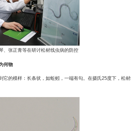
琴、张正青等在研讨松材线虫病的防控
为何物
到它的模样：长条状，如蚯蚓，一端有勾。在摄氏25度下，松材