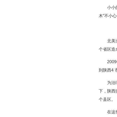
小小
木”不小
北美
个省区造
20
到陕西4 
为治
下，陕西
个县区。
在这