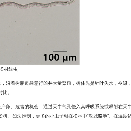
的松材线虫
体，沿着树脂道肆意行凶并大量繁殖，树体先是针叶失水，褪绿
对比。
上产卵、危害的机会，通过天牛气孔侵入其呼吸系统或攀附在天
树。如法炮制，更多的小虫子就在松林中“攻城略地”。在温度