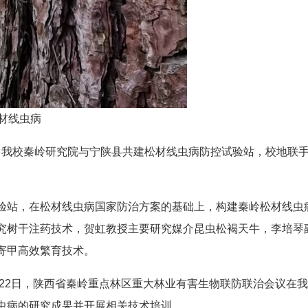
材线虫病
月，我校秦岭研究院与宁陕县共建松材线虫病防控试验站，校地联
验站，在松材线虫病国家防治方案的基础上，构建秦岭松材线虫
究树干注药技术，贺虹教授主要研究媒介昆虫松褐天牛，李培琴
寄甲高效繁育技术。
至22日，陕西省秦岭重点林区重大林业有害生物联防联治会议在我
虫病的研究成果并开展相关技术培训。