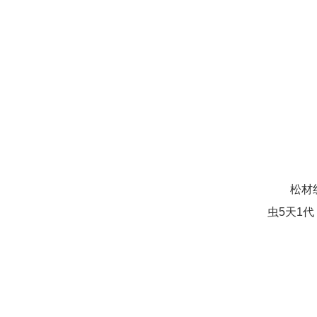
松材
虫5天1