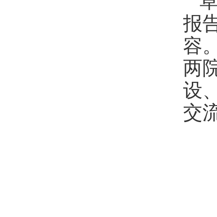
报
容
两
设
交