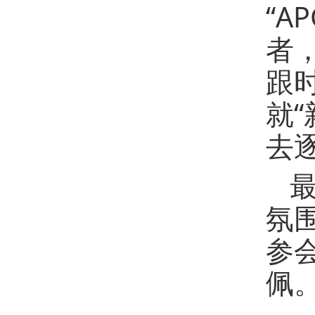
“
者
跟
就
去
氛
参
佩