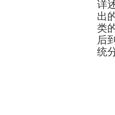
详
出
类
后
统