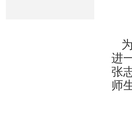
进
张
师