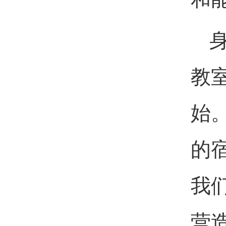
教
始
的
我
营