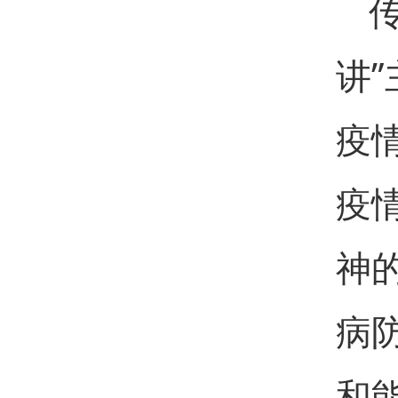
讲
疫
疫
神
病
和