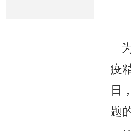
疫
日
题