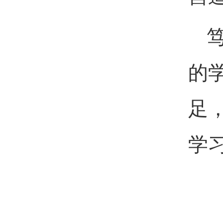
的
足
学