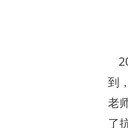
到
老
了