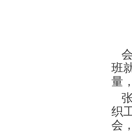
会
班
量
织
会