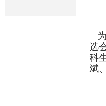
选
科
斌