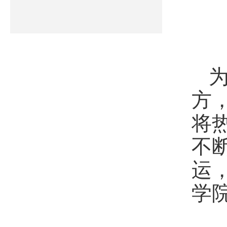
方
将
不
运，
学