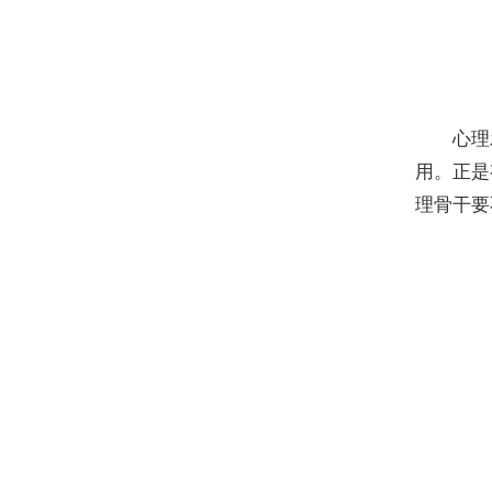
心理
用。正是
理骨干要