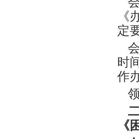
《
定
时
作
《