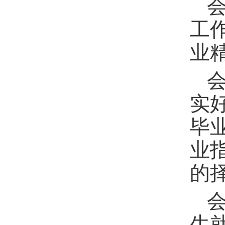
工
业
实
毕
业
的
生