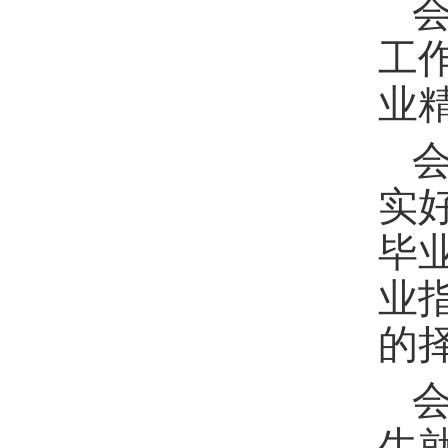
工
业
实
毕
业
的
生