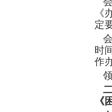
《
定
时
作
《