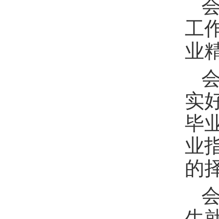
工
业
实
毕
业
的
生