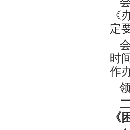
《
定
时
作
《