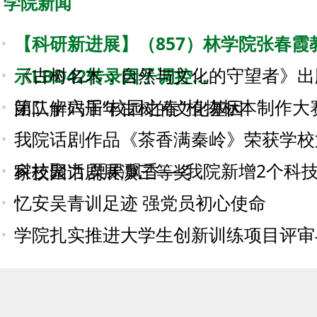
学院新闻
【科研新进展】（857）林学院张春霞
《古树名木：自然与文化的守望者》出
示LBD42转录因子调控...
第二十六届“校园之春”植物标本制作大
团队解码千年古树的文化基因
我院话剧作品《茶香满秦岭》荣获学校
科技聚力 栗果飘香──我院新增2个科
家校园话剧展演三等奖
忆安吴青训足迹 强党员初心使命
学院扎实推进大学生创新训练项目评审