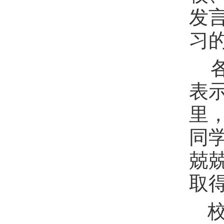
发
习
表
里
同
兢
取