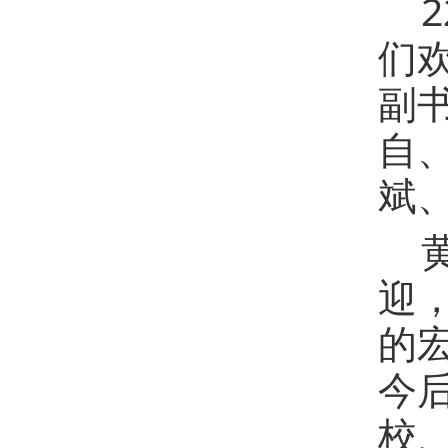
们
副
自
斌
迎
的
今
校