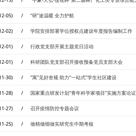
12-15)
/
“宇豪-天弘-莲花杯”第二届林产化工类专业综合
12-05)
/
“研”途温暖 全力护航
12-02)
/
学院安排部署学位授权点建设年度报告编制工作
12-01)
/
行政党支部开展主题党日活动
12-01)
/
科研团队党支部召开接收预备党员支部大会
11-30)
/
“寓”见好舍规 助力“一站式”学生社区建设
11-28)
/
国家重点研发计划“青年科学家项目”实施方案论
11-27)
/
召开疫情防控专题会议
11-25)
/
做精做细做实研究生中期考核