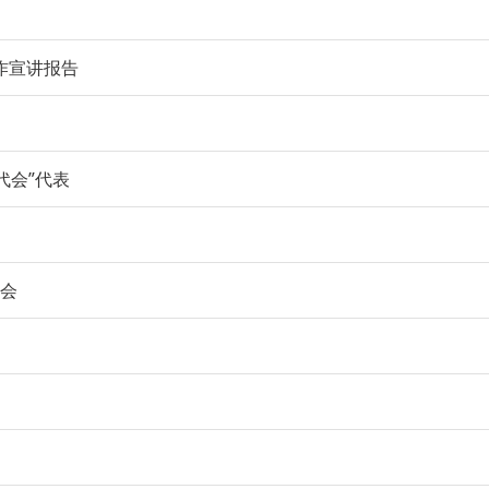
作宣讲报告
代会”代表
员会